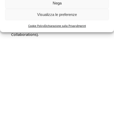
Nega
Visualizza le preferenze
For details on individual works, please explore the
Cookie Policy
Dichiarazione sulla Privacy
Imprint
menu sections (In Development — In Distribution —
Collaborations).